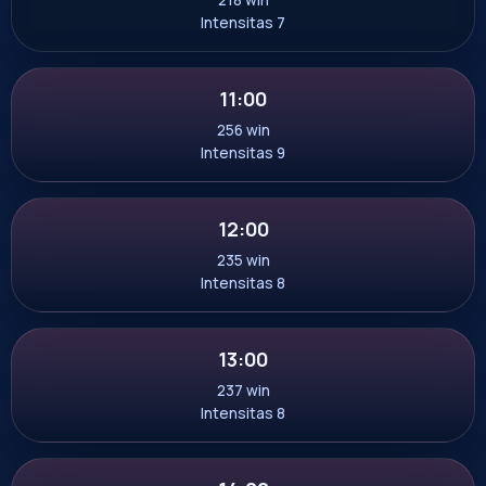
Intensitas 7
11:00
256 win
Intensitas 9
12:00
235 win
Intensitas 8
13:00
237 win
Intensitas 8