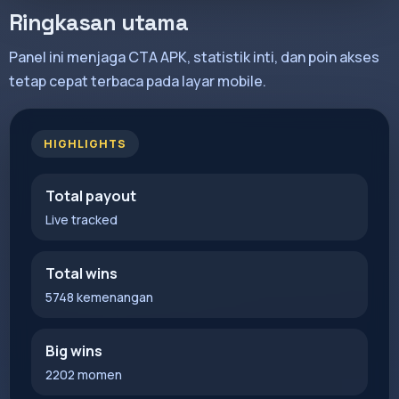
Ringkasan utama
Panel ini menjaga CTA APK, statistik inti, dan poin akses
tetap cepat terbaca pada layar mobile.
HIGHLIGHTS
Total payout
Live tracked
Total wins
5748 kemenangan
Big wins
2202 momen