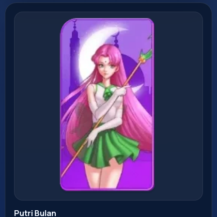
Putri Bulan