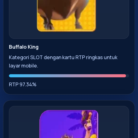
Buffalo King
Kategori SLOT dengan kartu RTP ringkas untuk
layar mobile.
RTP 97.34%