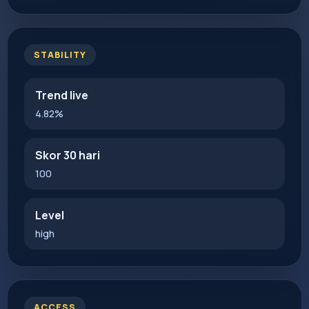
STABILITY
Trend live
4.82%
Skor 30 hari
100
Level
high
ACCESS