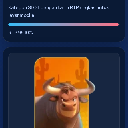
Kategori SLOT dengan kartu RTP ringkas untuk
layar mobile.
RTP 99.10%