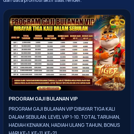
dari data promosi aktif saat render.
PROGRAM GAJI BULANAN VIP
PROGRAM GAJI BULANAN VIP DIBAYAR TIGA KALI
DALAM SEBULAN. LEVEL VIP 1-10. TOTAL TARUHAN,
HADIAH KENAIKAN, HADIAH ULANG TAHUN, BONUS
HARI KE-1, KE-11, KE-21. ...