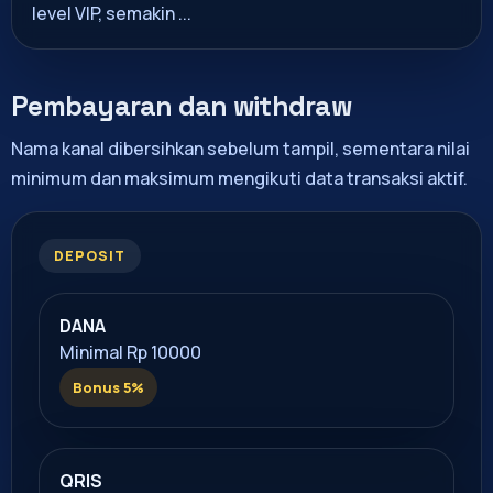
level VIP, semakin ...
Pembayaran dan withdraw
Nama kanal dibersihkan sebelum tampil, sementara nilai
minimum dan maksimum mengikuti data transaksi aktif.
DEPOSIT
DANA
Minimal Rp 10000
Bonus 5%
QRIS