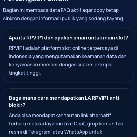
Bagian ini membaca data FAQ aktif agar copy tetap
sinkron dengan informasi publik yang sedang tayang.
Apa itu RPVIP1 dan apakah aman untuk main slot?
RPVIP1 adalah platform slot online terpercaya di
Indonesia yang mengutamakan keamanan data dan
kenyamanan member dengan sistem enkripsi
tingkat tinggi.
Bagaimana cara mendapatkan LA RPVIP1 anti
blokir?
Anda bisa mendapatkan tautan link alternatif
terbaru melalui layanan Live Chat, grup komunitas
resmi di Telegram, atau WhatsApp untuk