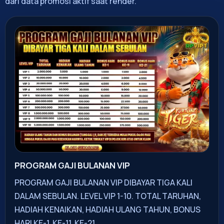
dari data promosi aktif saat render.
PROGRAM GAJI BULANAN VIP
PROGRAM GAJI BULANAN VIP DIBAYAR TIGA KALI
DALAM SEBULAN. LEVEL VIP 1-10. TOTAL TARUHAN,
HADIAH KENAIKAN, HADIAH ULANG TAHUN, BONUS
HARI KE-1, KE-11, KE-21. ...