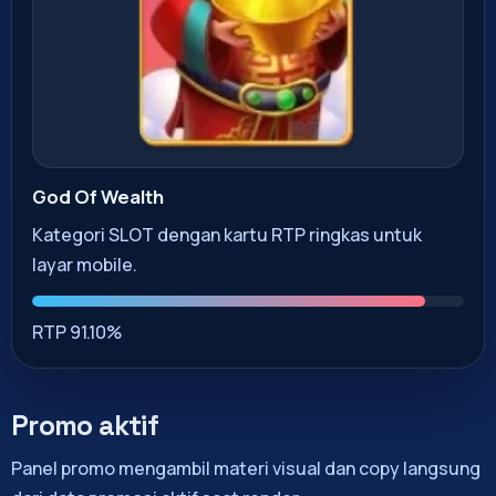
God Of Wealth
Kategori SLOT dengan kartu RTP ringkas untuk
layar mobile.
RTP 91.10%
Promo aktif
Panel promo mengambil materi visual dan copy langsung