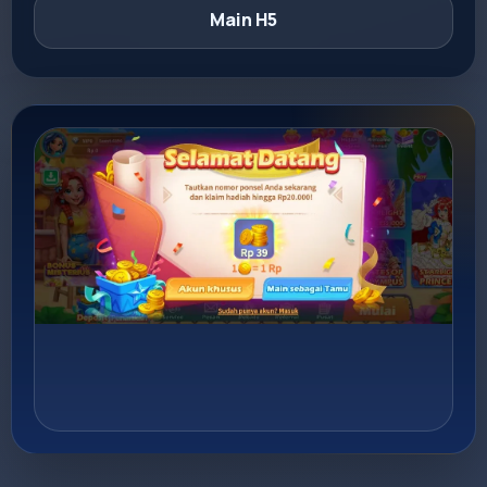
Main H5