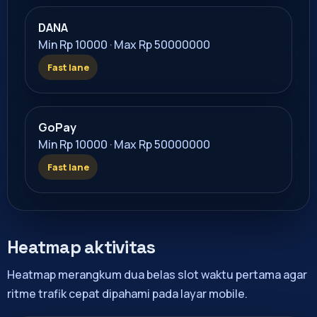
DANA
Min Rp 10000 · Max Rp 50000000
Fast lane
GoPay
Min Rp 10000 · Max Rp 50000000
Fast lane
Heatmap aktivitas
Heatmap merangkum dua belas slot waktu pertama agar
ritme trafik cepat dipahami pada layar mobile.