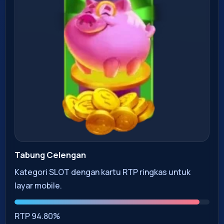
Tabung Celengan
Kategori SLOT dengan kartu RTP ringkas untuk
layar mobile.
RTP 94.80%