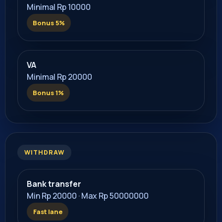
Minimal Rp 10000
Bonus 5%
VA
Minimal Rp 20000
Bonus 1%
WITHDRAW
Bank transfer
Min Rp 20000 · Max Rp 50000000
Fast lane