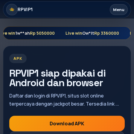
RPVIP1
Menu
50000
Live win
Ow*lt
Rp 3360000
Live win
V2******59
Rp 
APK
RPVIP1 siap dipakai di
Android dan browser
Daftar dan login di RPVIP1, situs slot online
terpercaya dengan jackpot besar. Tersedia link ...
Download APK