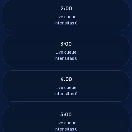
2:00
Live queue
Intensitas 0
3:00
Live queue
Intensitas 0
4:00
Live queue
Intensitas 0
5:00
Live queue
Intensitas 0