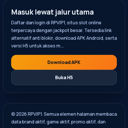
Masuk lewat jalur utama
Daftar dan login di RPVIP1, situs slot online
terpercaya dengan jackpot besar. Tersedia link
alternatif anti blokir, download APK Android, serta
versi H5 untuk akses m...
Download APK
Buka H5
© 2026 RPVIP1. Semua elemen halaman membaca
data brand aktif, game aktif, promo aktif, dan