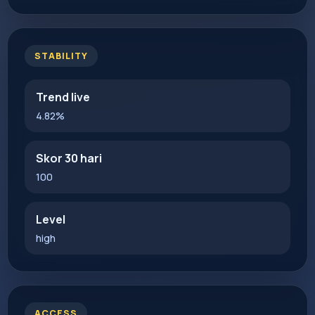
STABILITY
Trend live
4.82%
Skor 30 hari
100
Level
high
ACCESS