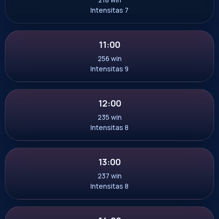
Intensitas 7
11:00
256 win
Intensitas 9
12:00
235 win
Intensitas 8
13:00
237 win
Intensitas 8