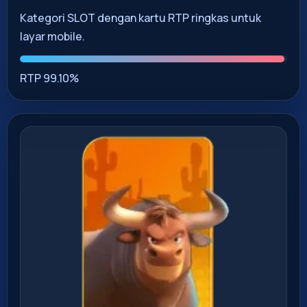
Kategori SLOT dengan kartu RTP ringkas untuk
layar mobile.
RTP 99.10%