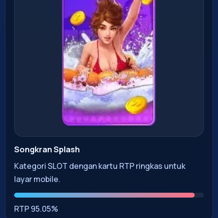
Songkran Splash
Kategori SLOT dengan kartu RTP ringkas untuk
layar mobile.
RTP 95.05%