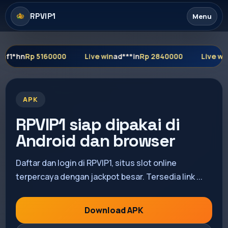
RPVIP1
Menu
Live win
ad***in
Rp 2840000
Live win
pho******104
Rp 4
APK
RPVIP1 siap dipakai di
Android dan browser
Daftar dan login di RPVIP1, situs slot online
terpercaya dengan jackpot besar. Tersedia link ...
Download APK