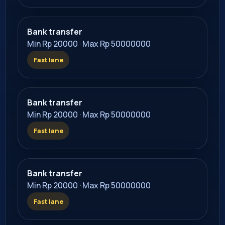
Bank transfer
Min Rp 20000 · Max Rp 50000000
Fast lane
Bank transfer
Min Rp 20000 · Max Rp 50000000
Fast lane
Bank transfer
Min Rp 20000 · Max Rp 50000000
Fast lane