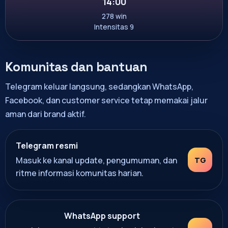
14:00
278 win
Intensitas 9
Komunitas dan bantuan
Telegram keluar langsung, sedangkan WhatsApp,
Facebook, dan customer service tetap memakai jalur
aman dari brand aktif.
Telegram resmi
Masuk ke kanal update, pengumuman, dan
TG
ritme informasi komunitas harian.
WhatsApp support