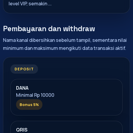
level VIP, semakin ...
Pembayaran dan withdraw
Nama kanal dibersihkan sebelum tampil, sementara nilai
minimum dan maksimum mengikuti data transaksi aktif.
DEPOSIT
DANA
Minimal Rp 10000
Bonus 5%
QRIS