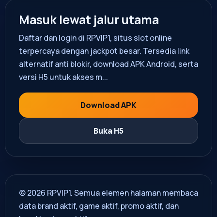
Masuk lewat jalur utama
Daftar dan login di RPVIP1, situs slot online
terpercaya dengan jackpot besar. Tersedia link
alternatif anti blokir, download APK Android, serta
versi H5 untuk akses m...
Download APK
Buka H5
© 2026 RPVIP1. Semua elemen halaman membaca
data brand aktif, game aktif, promo aktif, dan