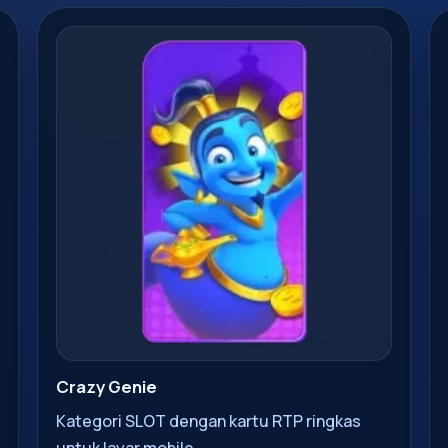
Crazy Genie
Kategori SLOT dengan kartu RTP ringkas