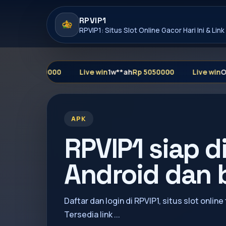
RPVIP1
RPVIP1: Situs Slot Online Gacor Hari Ini & Link 
Live win
1w**ah
Rp 5050000
Live win
Ow*lt
Rp 3360000
APK
RPVIP1 siap d
Android dan 
Daftar dan login di RPVIP1, situs slot onli
Tersedia link ...