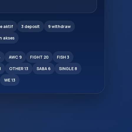
e aktif
3 deposit
9 withdraw
n akses
4
AWC 9
FIGHT 20
FISH 3
1
OTHER 13
SABA 6
SINGLE 8
WE 13