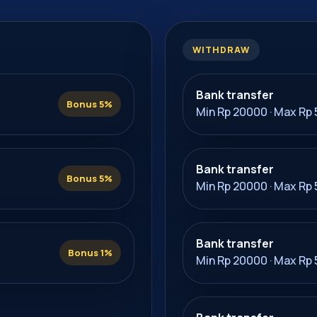
WITHDRAW
Bank transfer
Bonus 5%
Min Rp 20000 · Max R
Bank transfer
Bonus 5%
Min Rp 20000 · Max R
Bank transfer
Bonus 1%
Min Rp 20000 · Max R