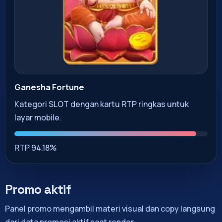
Ganesha Fortune
Kategori SLOT dengan kartu RTP ringkas untuk
layar mobile.
RTP 94.18%
Promo aktif
Panel promo mengambil materi visual dan copy langsung