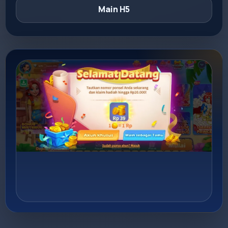
Main H5