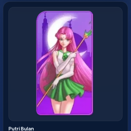
Putri Bulan