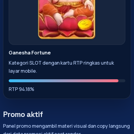
Ganesha Fortune
Kategori SLOT dengan kartu RTP ringkas untuk
layar mobile.
RTP 94.18%
Promo aktif
Panel promo mengambil materi visual dan copy langsung