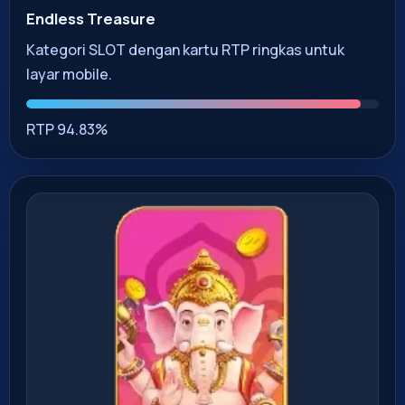
Endless Treasure
Kategori SLOT dengan kartu RTP ringkas untuk
layar mobile.
RTP 94.83%