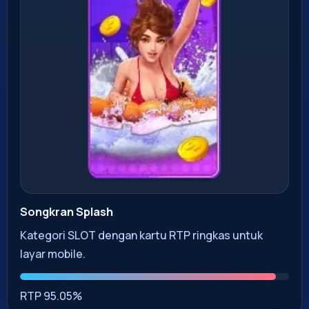
Songkran Splash
Kategori SLOT dengan kartu RTP ringkas untuk
layar mobile.
RTP 95.05%