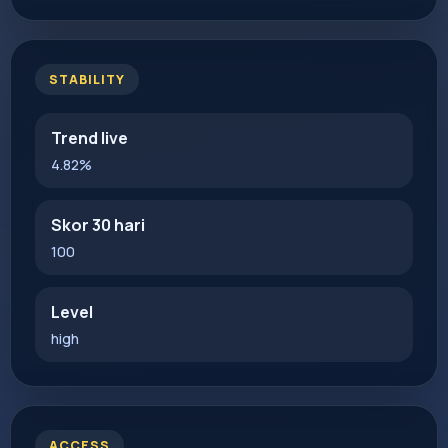
STABILITY
Trend live
4.82%
Skor 30 hari
100
Level
high
ACCESS