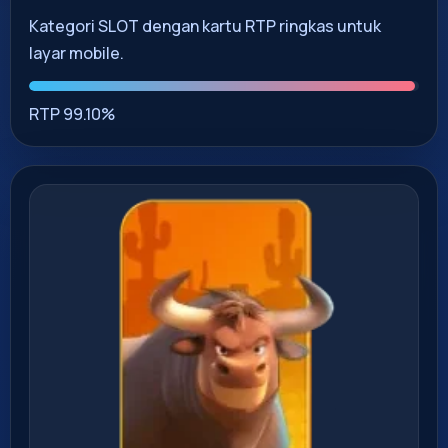
Kategori SLOT dengan kartu RTP ringkas untuk
layar mobile.
RTP 99.10%