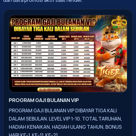
dari data promosi aktif saat render.
PROGRAM GAJI BULANAN VIP
PROGRAM GAJI BULANAN VIP DIBAYAR TIGA KALI
DALAM SEBULAN. LEVEL VIP 1-10. TOTAL TARUHAN,
HADIAH KENAIKAN, HADIAH ULANG TAHUN, BONUS
HARI KE-1, KE-11, KE-21. ...