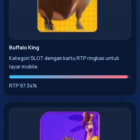
Buffalo King
Kategori SLOT dengan kartu RTP ringkas untuk
layar mobile.
RTP 97.34%