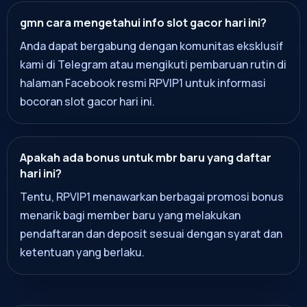
gmn cara mengetahui info slot gacor hari ini?
Anda dapat bergabung dengan komunitas eksklusif
kami di Telegram atau mengikuti pembaruan rutin di
halaman Facebook resmi RPVIP1 untuk informasi
bocoran slot gacor hari ini.
Apakah ada bonus untuk mbr baru yang daftar
hari ini?
Tentu, RPVIP1 menawarkan berbagai promosi bonus
menarik bagi member baru yang melakukan
pendaftaran dan deposit sesuai dengan syarat dan
ketentuan yang berlaku.