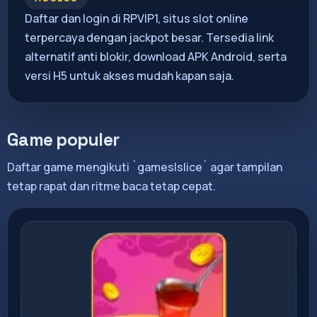
Daftar dan login di RPVIP1, situs slot online
terpercaya dengan jackpot besar. Tersedia link
alternatif anti blokir, download APK Android, serta
versi H5 untuk akses mudah kapan saja.
Game populer
Daftar game mengikuti `games|slice` agar tampilan
tetap rapat dan ritme baca tetap cepat.