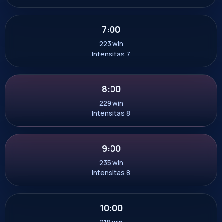
7:00
223 win
Intensitas 7
8:00
229 win
Intensitas 8
9:00
235 win
Intensitas 8
10:00
218 win