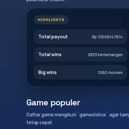
HIGHLIGHTS
Total payout
Rp 10599147814
Total wins
2833 kemenangan
Big wins
1060 momen
Game populer
Daftar game mengikuti `games|slice` agar tamp
tetap cepat.