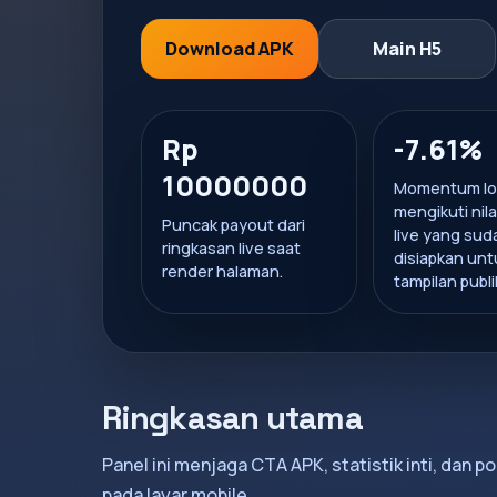
Download APK
Main H5
Rp
-7.61%
10000000
Momentum lo
mengikuti nila
Puncak payout dari
live yang sud
ringkasan live saat
disiapkan unt
render halaman.
tampilan publi
Ringkasan utama
Panel ini menjaga CTA APK, statistik inti, dan p
pada layar mobile.