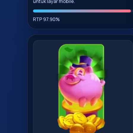
untuk layar mobile.
RTP 97.90%