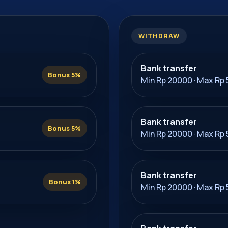
WITHDRAW
Bank transfer
Bonus 5%
Min Rp 20000 · Max R
Bank transfer
Bonus 5%
Min Rp 20000 · Max R
Bank transfer
Bonus 1%
Min Rp 20000 · Max R