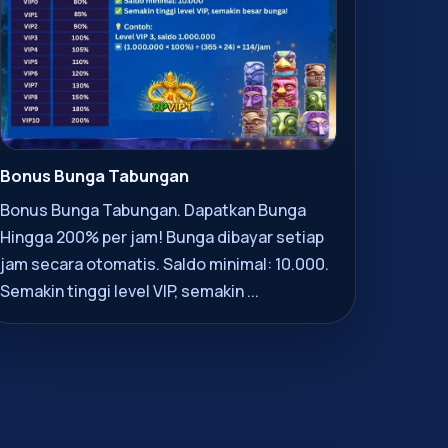
Bonus Bunga Tabungan
Bonus Bunga Tabungan. Dapatkan Bunga
Hingga 200% per jam! Bunga dibayar setiap
jam secara otomatis. Saldo minimal: 10.000.
Semakin tinggi level VIP, semakin ...