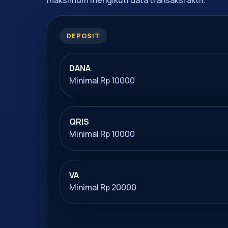
DEPOSIT
DANA
Minimal Rp 10000
QRIS
Minimal Rp 10000
VA
Minimal Rp 20000