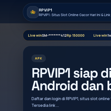
RPVIP1
RPVIP1: Situs Slot Online Gacor Hari Ini & Link 
e win
SM-*******412
Rp 150000
Live win
1w**ah
Rp 5050000
APK
RPVIP1 siap d
Android dan 
Daftar dan login di RPVIP1, situs slot onli
Tersedia link ...