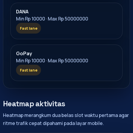
DANA
Min Rp 10000 · Max Rp 50000000
Fast lane
GoPay
Min Rp 10000 · Max Rp 50000000
Fast lane
Heatmap aktivitas
Heatmap merangkum dua belas slot waktu pertama agar
ritme trafik cepat dipahami pada layar mobile.