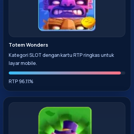
Totem Wonders
Kategori SLOT dengan kartu RTP ringkas untuk
layar mobile.
RTP 96.11%