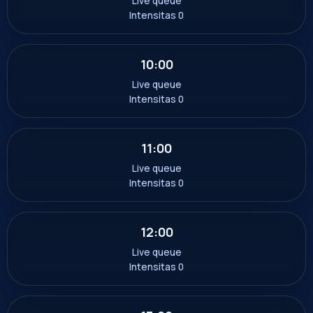
Live queue
Intensitas 0
10:00
Live queue
Intensitas 0
11:00
Live queue
Intensitas 0
12:00
Live queue
Intensitas 0