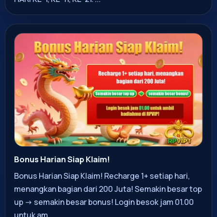
Bonus Harian Siap Klaim!
Bonus Harian Siap Klaim! Recharge 1+ setiap hari,
menangkan bagian dari 200 Juta! Semakin besar top
up -> semakin besar bonus! Login besok jam 01.00
untuk am...