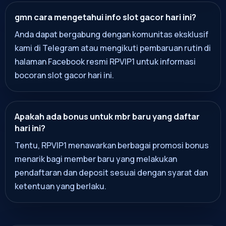
gmn cara mengetahui info slot gacor hari ini?
Anda dapat bergabung dengan komunitas eksklusif
kami di Telegram atau mengikuti pembaruan rutin di
halaman Facebook resmi RPVIP1 untuk informasi
bocoran slot gacor hari ini.
Apakah ada bonus untuk mbr baru yang daftar
hari ini?
Tentu, RPVIP1 menawarkan berbagai promosi bonus
menarik bagi member baru yang melakukan
pendaftaran dan deposit sesuai dengan syarat dan
ketentuan yang berlaku.