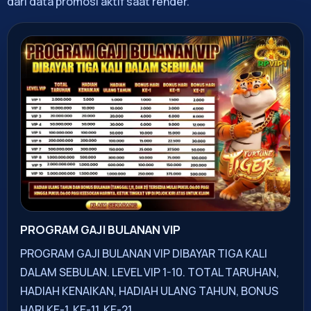
dari data promosi aktif saat render.
PROGRAM GAJI BULANAN VIP
PROGRAM GAJI BULANAN VIP DIBAYAR TIGA KALI
DALAM SEBULAN. LEVEL VIP 1-10. TOTAL TARUHAN,
HADIAH KENAIKAN, HADIAH ULANG TAHUN, BONUS
HARI KE-1, KE-11, KE-21. ...