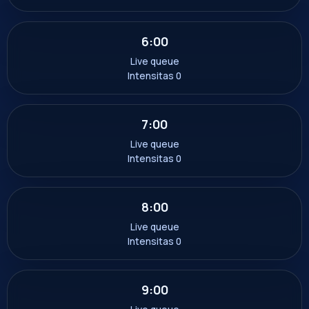
6:00
Live queue
Intensitas 0
7:00
Live queue
Intensitas 0
8:00
Live queue
Intensitas 0
9:00