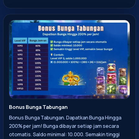
Bonus Bunga Tabungan
Bonus Bunga Tabungan. Dapatkan Bunga Hingga
200% per jam! Bunga dibayar setiap jam secara
otomatis. Saldo minimal: 10.000. Semakin tinggi