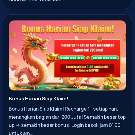
Bonus Harian Siap Klaim!
Bonus Harian Siap Klaim! Recharge 1+ setiap hari,
menangkan bagian dari 200 Juta! Semakin besar top
up -> semakin besar bonus! Login besok jam 01.00
untuk am...