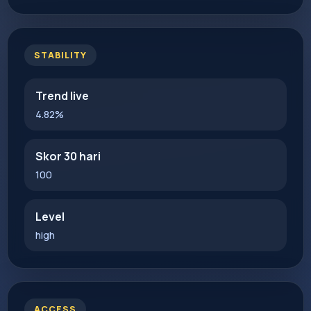
STABILITY
Trend live
4.82%
Skor 30 hari
100
Level
high
ACCESS