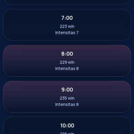
7:00
223 win
Intensitas 7
8:00
229 win
Intensitas 8
9:00
235 win
Intensitas 8
10:00
218 win