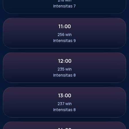
Intensitas 7
11:00
256 win
Intensitas 9
12:00
235 win
Intensitas 8
13:00
237 win
Intensitas 8