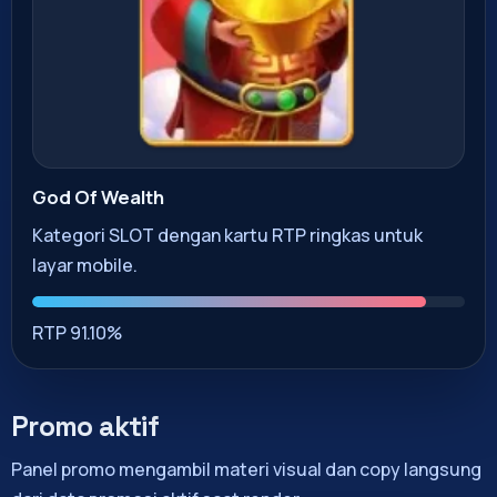
God Of Wealth
Kategori SLOT dengan kartu RTP ringkas untuk
layar mobile.
RTP 91.10%
Promo aktif
Panel promo mengambil materi visual dan copy langsung