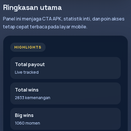
Ringkasan utama
Panel ini menjaga CTA APK, statistik inti, dan poin akses
tetap cepat terbaca pada layar mobile.
HIGHLIGHTS
Total payout
Live tracked
Total wins
2833 kemenangan
Big wins
1060 momen