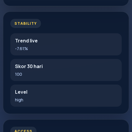
STABILITY
Trend live
-7.61%
Skor 30 hari
100
Level
high
ACCESS