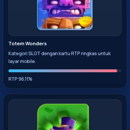
Totem Wonders
Kategori SLOT dengan kartu RTP ringkas untuk
layar mobile.
RTP 96.11%