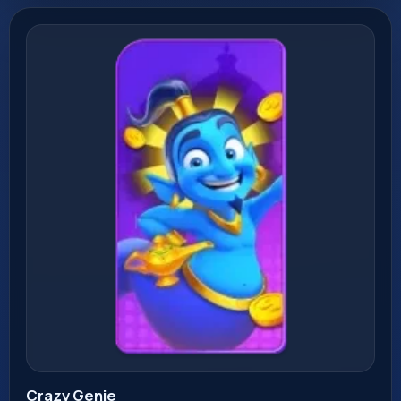
Crazy Genie