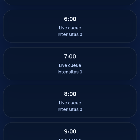
6:00
Live queue
Intensitas 0
7:00
Live queue
Intensitas 0
8:00
Live queue
Intensitas 0
9:00