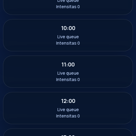
Live queue
Intensitas 0
10:00
Live queue
Intensitas 0
11:00
Live queue
Intensitas 0
12:00
Live queue
Intensitas 0