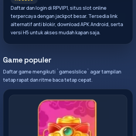
Daftar dan login di RPVIP1, situs slot online
terpercaya dengan jackpot besar. Tersedia link
alternatif anti blokir, download APK Android, serta
versi H5 untuk akses mudah kapan saja.
Game populer
Daftar game mengikuti `games|slice` agar tampilan
tetap rapat dan ritme baca tetap cepat.