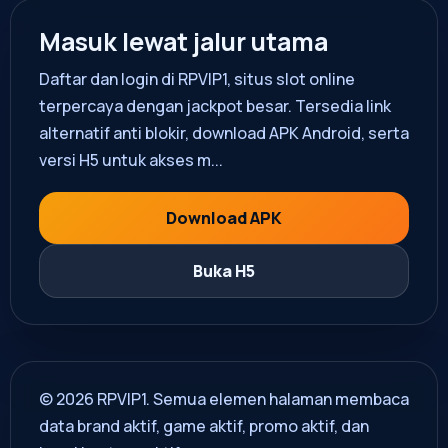
Masuk lewat jalur utama
Daftar dan login di RPVIP1, situs slot online
terpercaya dengan jackpot besar. Tersedia link
alternatif anti blokir, download APK Android, serta
versi H5 untuk akses m...
Download APK
Buka H5
© 2026 RPVIP1. Semua elemen halaman membaca
data brand aktif, game aktif, promo aktif, dan