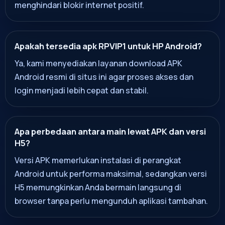
menghindari blokir internet positif.
Apakah tersedia apk RPVIP1 untuk HP Android?
Ya, kami menyediakan layanan download APK
Android resmi di situs ini agar proses akses dan
login menjadi lebih cepat dan stabil.
Apa perbedaan antara main lewat APK dan versi
H5?
Versi APK memerlukan instalasi di perangkat
Android untuk performa maksimal, sedangkan versi
H5 memungkinkan Anda bermain langsung di
browser tanpa perlu mengunduh aplikasi tambahan.