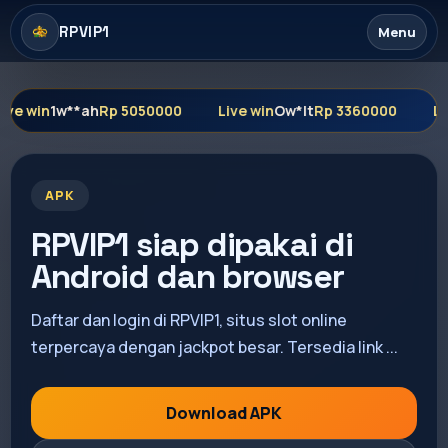
RPVIP1
Menu
050000
Live win
Ow*lt
Rp 3360000
Live win
V2******59
R
APK
RPVIP1 siap dipakai di
Android dan browser
Daftar dan login di RPVIP1, situs slot online
terpercaya dengan jackpot besar. Tersedia link ...
Download APK