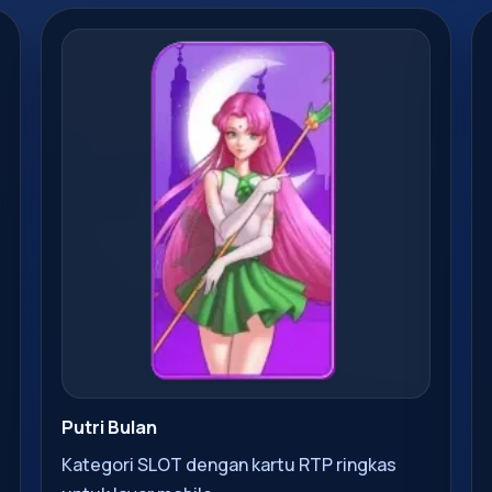
Putri Bulan
Kategori SLOT dengan kartu RTP ringkas