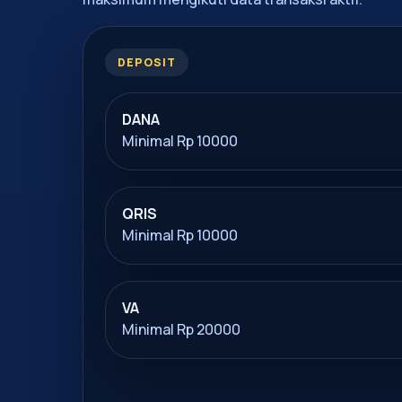
DEPOSIT
DANA
Minimal Rp 10000
QRIS
Minimal Rp 10000
VA
Minimal Rp 20000