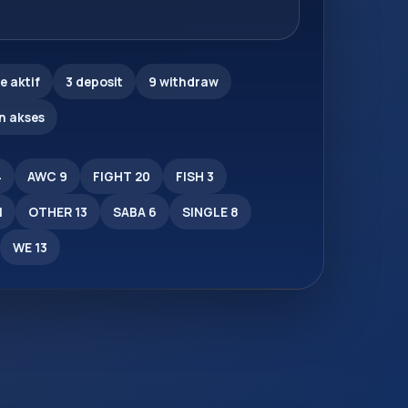
e aktif
3 deposit
9 withdraw
n akses
4
AWC 9
FIGHT 20
FISH 3
1
OTHER 13
SABA 6
SINGLE 8
WE 13