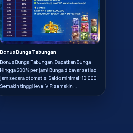
Bonus Bunga Tabungan
Bonus Bunga Tabungan. Dapatkan Bunga
Hingga 200% per jam! Bunga dibayar setiap
jam secara otomatis. Saldo minimal: 10.000.
Semakin tinggi level VIP, semakin ...