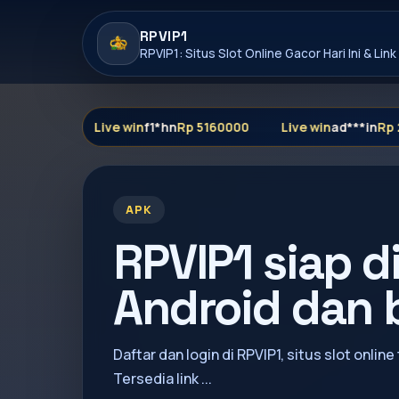
RPVIP1
RPVIP1: Situs Slot Online Gacor Hari Ini & Link 
n
f1*hn
Rp 5160000
Live win
ad***in
Rp 2840000
Live win
APK
RPVIP1 siap d
Android dan 
Daftar dan login di RPVIP1, situs slot onli
Tersedia link ...