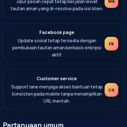
Jalur pesan cepat tetap berjalan lewat
WA
tautan aman yang di-resolve pada sisi klien.
Facebook page
Update sosial tetap tersedia dengan
FB
pembukaan tautan aman berbasis enkripsi
aktif.
Customer service
Support lane menjaga akses bantuan tetap
CS
konsisten pada mobile tanpa menampilkan
URL mentah.
Pertanyaan umum