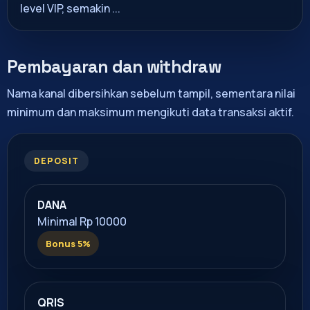
level VIP, semakin ...
Pembayaran dan withdraw
Nama kanal dibersihkan sebelum tampil, sementara nilai
minimum dan maksimum mengikuti data transaksi aktif.
DEPOSIT
DANA
Minimal Rp 10000
Bonus 5%
QRIS