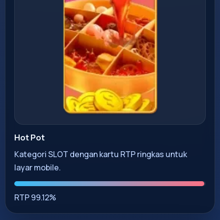
Hot Pot
Kategori SLOT dengan kartu RTP ringkas untuk
layar mobile.
RTP 99.12%