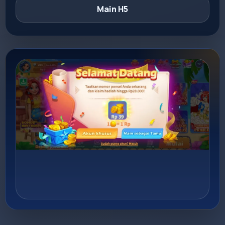
Main H5