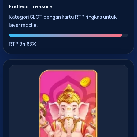
Endless Treasure
Kategori SLOT dengan kartu RTP ringkas untuk
layar mobile.
RTP 94.83%