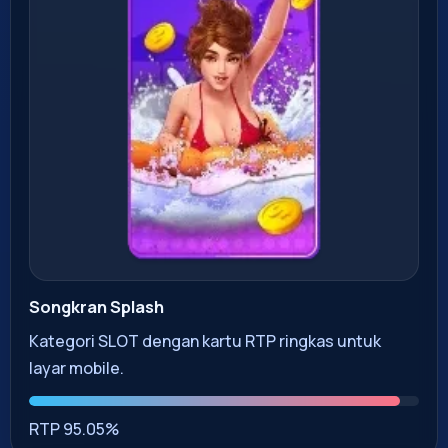
Songkran Splash
Kategori SLOT dengan kartu RTP ringkas untuk
layar mobile.
RTP 95.05%