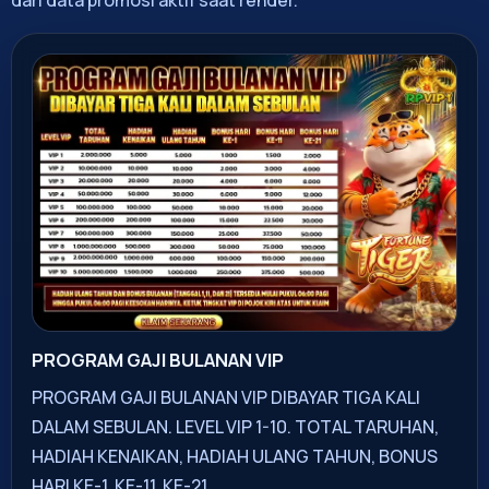
dari data promosi aktif saat render.
PROGRAM GAJI BULANAN VIP
PROGRAM GAJI BULANAN VIP DIBAYAR TIGA KALI
DALAM SEBULAN. LEVEL VIP 1-10. TOTAL TARUHAN,
HADIAH KENAIKAN, HADIAH ULANG TAHUN, BONUS
HARI KE-1, KE-11, KE-21. ...