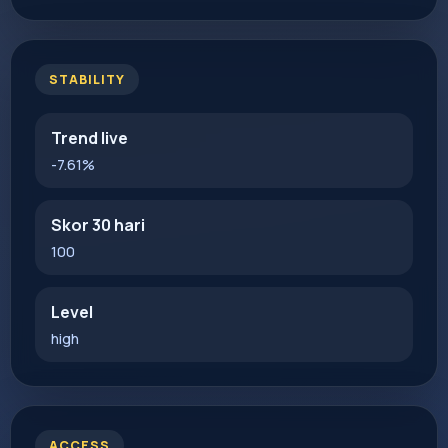
STABILITY
Trend live
-7.61%
Skor 30 hari
100
Level
high
ACCESS