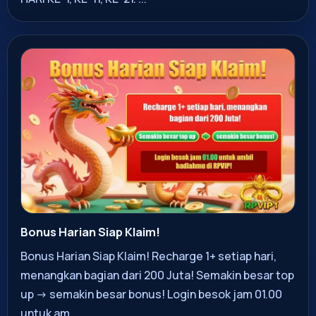
Bonus Harian Siap Klaim!
Bonus Harian Siap Klaim! Recharge 1+ setiap hari,
menangkan bagian dari 200 Juta! Semakin besar top
up -> semakin besar bonus! Login besok jam 01.00
untuk am...