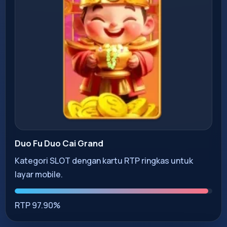
Duo Fu Duo Cai Grand
Kategori SLOT dengan kartu RTP ringkas untuk
layar mobile.
RTP 97.90%