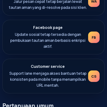
Jalur pesan cepat tetap berjalan lewat
WA
tautan aman yang di-resolve pada sisi klien.
Facebook page
Update sosial tetap tersedia dengan
FB
pembukaan tautan aman berbasis enkripsi
aktif.
Customer service
Support lane menjaga akses bantuan tetap
CS
konsisten pada mobile tanpa menampilkan
URL mentah.
Pertanyaan umum