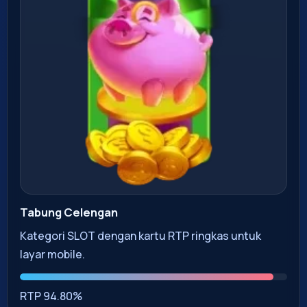
Tabung Celengan
Kategori SLOT dengan kartu RTP ringkas untuk
layar mobile.
RTP 94.80%