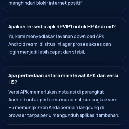
menghindari blokir internet positif.
Apakah tersedia apk RPVIP1 untuk HP Android?
Ya, kami menyediakan layanan download APK
Android resmi di situs ini agar proses akses dan
login menjadi lebih cepat dan stabil.
Apa perbedaan antara main lewat APK dan versi
H5?
Versi APK memerlukan instalasi di perangkat
Android untuk performa maksimal, sedangkan versi
H5 memungkinkan Anda bermain langsung di
browser tanpa perlu mengunduh aplikasi tambahan.