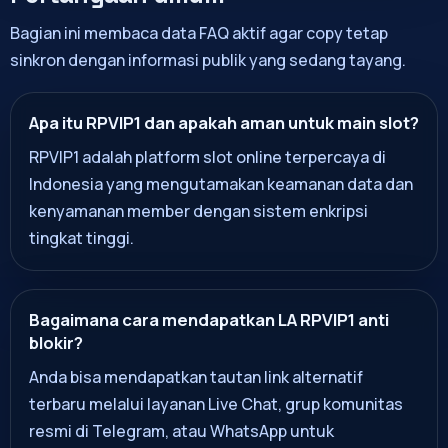
Bagian ini membaca data FAQ aktif agar copy tetap
sinkron dengan informasi publik yang sedang tayang.
Apa itu RPVIP1 dan apakah aman untuk main slot?
RPVIP1 adalah platform slot online terpercaya di
Indonesia yang mengutamakan keamanan data dan
kenyamanan member dengan sistem enkripsi
tingkat tinggi.
Bagaimana cara mendapatkan LA RPVIP1 anti
blokir?
Anda bisa mendapatkan tautan link alternatif
terbaru melalui layanan Live Chat, grup komunitas
resmi di Telegram, atau WhatsApp untuk