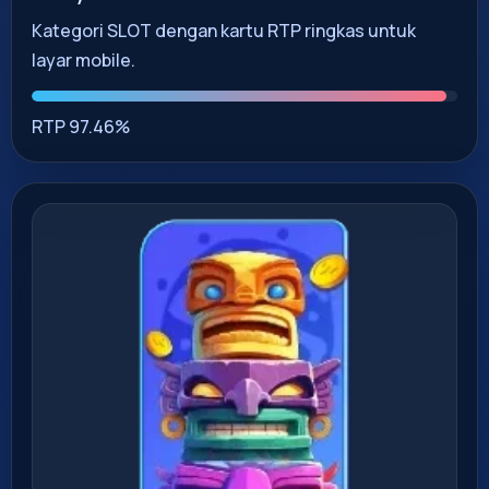
Kategori SLOT dengan kartu RTP ringkas untuk
layar mobile.
RTP 97.46%