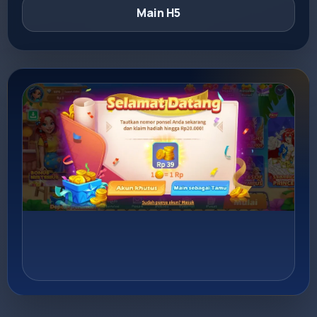
Main H5