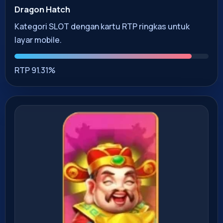
Dragon Hatch
Kategori SLOT dengan kartu RTP ringkas untuk
layar mobile.
RTP 91.31%