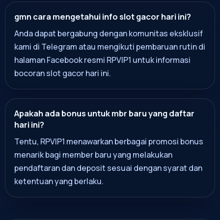
gmn cara mengetahui info slot gacor hari ini?
Anda dapat bergabung dengan komunitas eksklusif
kami di Telegram atau mengikuti pembaruan rutin di
halaman Facebook resmi RPVIP1 untuk informasi
bocoran slot gacor hari ini.
Apakah ada bonus untuk mbr baru yang daftar
hari ini?
Tentu, RPVIP1 menawarkan berbagai promosi bonus
menarik bagi member baru yang melakukan
pendaftaran dan deposit sesuai dengan syarat dan
ketentuan yang berlaku.