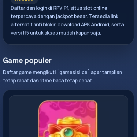
Daftar dan login di RPVIP1, situs slot online
terpercaya dengan jackpot besar. Tersedia link
alternatif anti blokir, download APK Android, serta
versi H5 untuk akses mudah kapan saja.
Game populer
Daftar game mengikuti `games|slice` agar tampilan
tetap rapat dan ritme baca tetap cepat.