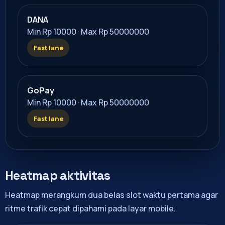
DANA
Min Rp 10000 · Max Rp 50000000
Fast lane
GoPay
Min Rp 10000 · Max Rp 50000000
Fast lane
Heatmap aktivitas
Heatmap merangkum dua belas slot waktu pertama agar
ritme trafik cepat dipahami pada layar mobile.